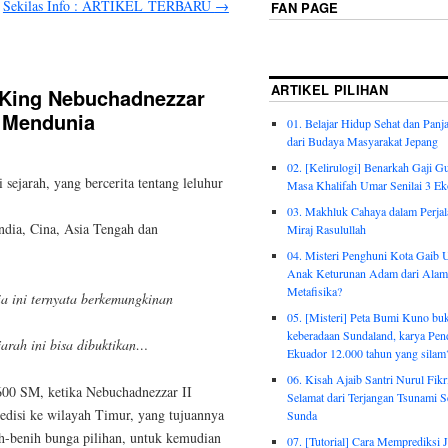
Sekilas Info : ARTIKEL TERBARU
→
FAN PAGE
ARTIKEL PILIHAN
 King Nebuchadnezzar
g Mendunia
01. Belajar Hidup Sehat dan Pan
dari Budaya Masyarakat Jepang
02. [Kelirulogi] Benarkah Gaji Gu
 sejarah, yang bercerita tentang leluhur
Masa Khalifah Umar Senilai 3 Ek
03. Makhluk Cahaya dalam Perjal
ndia, Cina, Asia Tengah dan
Miraj Rasulullah
04. Misteri Penghuni Kota Gaib 
Anak Keturunan Adam dari Alam
Metafisika?
a ini ternyata berkemungkinan
05. [Misteri] Peta Bumi Kuno buk
keberadaan Sundaland, karya Pe
jarah ini bisa dibuktikan…
Ekuador 12.000 tahun yang silam
06. Kisah Ajaib Santri Nurul Fik
 600 SM, ketika Nebuchadnezzar II
Selamat dari Terjangan Tsunami S
edisi ke wilayah Timur, yang tujuannya
Sunda
h-benih bunga pilihan, untuk kemudian
07. [Tutorial] Cara Memprediksi J