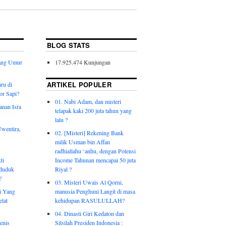
BLOG STATS
jang Umur
17.925.474 Kunjungan
ARTIKEL POPULER
ru di
or Sapi?
01. Nabi Adam, dan misteri
anan Isra
telapak kaki 200 juta tahun yang
lalu ?
Uwentira,
02. [Misteri] Rekening Bank
milik Usman bin Affan
radhiallahu ‘anhu, dengan Potensi
ti
Income Tahunan mencapai 50 juta
nduduk
Riyal ?
?
03. Misteri Uwais Al Qorni,
ri Yang
manusia Penghuni Langit di masa
elat
kehidupan RASULULLAH?
04. Dinasti Giri Kedaton dan
enis
Silsilah Presiden Indonesia :