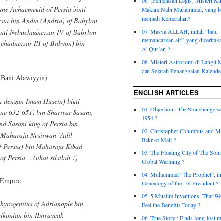
06. [Penjelasan Logis] Misteri K
une Achaemenid of Persia binti
Makam Nabi Muhammad, yang b
menjadi Kemerahan?
ersia bin Andia (Andria) of Babylon
07. Masya ALLAH, inilah “batu
binti Nebuchadnezzar IV of Babylon
memancarkan air”, yang diceritak
uchadnezzar III of Babyon) bin
Al Qur’an ?
08. Misteri Astronomi di Langit
dan Sejarah Penanggalan Kalender
(Bani Alawiyyin)
ENGLISH ARTICLES
01. Objection : The Stonehenge wa
une 632-651) bin Sharíyár Sásání,
1954 ?
nd Sásání king of Persia bin
02. Christopher Columbus and 
n Maharaja Nusirwan ‘Adil
Bakr of Mali ?
f Persia) bin Maharaja Kibad
03. The Floating City of The Solu
of Persia… (lihat silsilah 1)
Global Warming ?
04. Muhammad “The Prophet”, in
e Empire
Genealogy of the US President ?
05. 5 Muslim Inventions, That We
phyrogenitus of Adrianople bin
Feel the Benefits Today ?
mikonian bin Hmyayeak
06. True Story : Finds long-lost