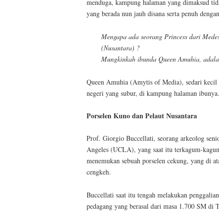
menduga, kampung halaman yang dimaksud tidak
yang berada nun jauh disana serta penuh deng
Mengapa ada seorang Princess dari Medes,
(Nusantara) ?
Mungkinkah ibunda Queen Amuhia, adalah 
Queen Amuhia (Amytis of Media), sedari kecil t
negeri yang subur, di kampung halaman ibuny
Porselen Kuno dan Pelaut Nusantara
Prof. Giorgio Buccellati, seorang arkeolog seni
Angeles (UCLA), yang saat itu terkagum-kagu
menemukan sebuah porselen cekung, yang di atas
cengkeh.
Buccellati saat itu tengah melakukan penggalian
pedagang yang berasal dari masa 1.700 SM di T