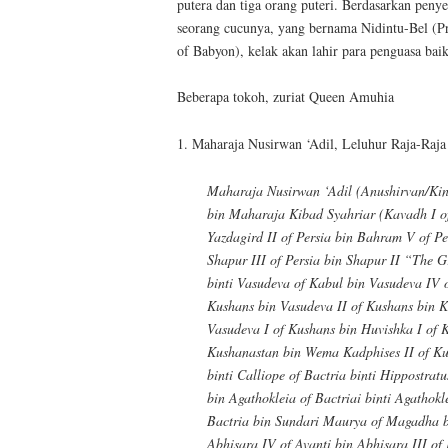
putera dan tiga orang puteri. Berdasarkan penye
seorang cucunya, yang bernama Nidintu-Bel (P
of Babyon), kelak akan lahir para penguasa bai
Beberapa tokoh, zuriat Queen Amuhia
1. Maharaja Nusirwan ‘Adil, Leluhur Raja-Raj
Maharaja Nusirwan ‘Adil (Anushirvan/Kin
bin Maharaja Kibad Syahriar (Kavadh I of 
Yazdagird II of Persia bin Bahram V of Per
Shapur III of Persia bin Shapur II “The G
binti Vasudeva of Kabul bin Vasudeva IV 
Kushans bin Vasudeva II of Kushans bin K
Vasudeva I of Kushans bin Huvishka I of 
Kushanastan bin Wema Kadphises II of Ku
binti Calliope of Bactria binti Hippostratu
bin Agathokleia of Bactriai binti Agathokl
Bactria bin Sundari Maurya of Magadha bin
Abhisara IV of Avanti bin Abhisara III of