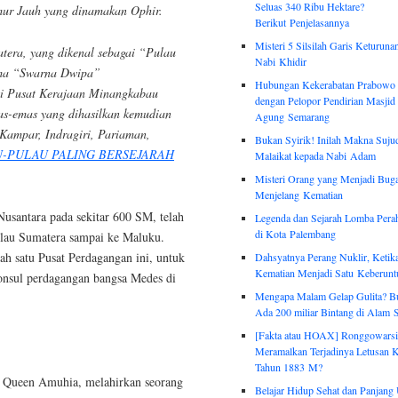
Seluas 340 Ribu Hektare?
imur Jauh yang dinamakan Ophir.
Berikut Penjelasannya
Misteri 5 Silsilah Garis Keturuna
tera, yang dikenal sebagai “Pulau
Nabi Khidir
ama “Swarna Dwipa”
Hubungan Kekerabatan Prabowo 
si Pusat Kerajaan Minangkabau
dengan Pelopor Pendirian Masjid
mas-emas yang dihasilkan kemudian
Agung Semarang
 Kampar, Indragiri, Pariaman,
Bukan Syirik! Inilah Makna Suju
-PULAU PALING BERSEJARAH
Malaikat kepada Nabi Adam
Misteri Orang yang Menjadi Bug
Menjelang Kematian
Nusantara pada sekitar 600 SM, telah
Legenda dan Sejarah Lomba Pera
di Kota Palembang
pulau Sumatera sampai ke Maluku.
ah satu Pusat Perdagangan ini, untuk
Dahsyatnya Perang Nuklir, Ketik
Kematian Menjadi Satu Keberun
onsul perdagangan bangsa Medes di
Mengapa Malam Gelap Gulita? B
Ada 200 miliar Bintang di Alam 
[Fakta atau HOAX] Ronggowarsi
Meramalkan Terjadinya Letusan K
Tahun 1883 M?
n Queen Amuhia, melahirkan seorang
Belajar Hidup Sehat dan Panjan