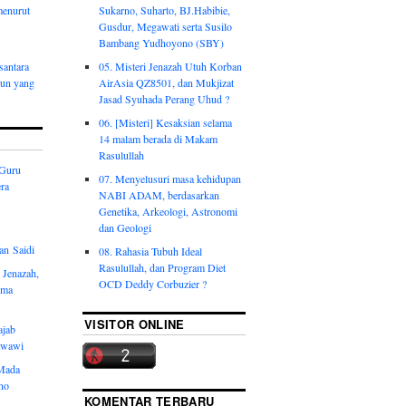
menurut
Sukarno, Suharto, BJ.Habibie,
Gusdur, Megawati serta Susilo
Bambang Yudhoyono (SBY)
santara
05. Misteri Jenazah Utuh Korban
hun yang
AirAsia QZ8501, dan Mukjizat
Jasad Syuhada Perang Uhud ?
06. [Misteri] Kesaksian selama
14 malam berada di Makam
Rasulullah
 Guru
07. Menyelusuri masa kehidupan
ra
NABI ADAM, berdasarkan
Genetika, Arkeologi, Astronomi
dan Geologi
an Saidi
08. Rahasia Tubuh Ideal
Rasulullah, dan Program Diet
 Jenazah,
OCD Deddy Corbuzier ?
ama
VISITOR ONLINE
ajab
awawi
 Mada
no
KOMENTAR TERBARU