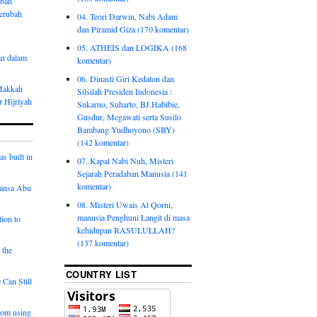
ubah
erubah
04. Teori Darwin, Nabi Adam
dan Piramid Giza (170 komentar)
05. ATHEIS dan LOGIKA (168
an dalam
komentar)
06. Dinasti Giri Kedaton dan
 Makkah
Silsilah Presiden Indonesia :
 Hijriyah
Sukarno, Suharto, BJ.Habibie,
Gusdur, Megawati serta Susilo
Bambang Yudhoyono (SBY)
(142 komentar)
s built in
07. Kapal Nabi Nuh, Misteri
Sejarah Peradaban Manusia (141
komentar)
Mansa Abu
08. Misteri Uwais Al Qorni,
manusia Penghuni Langit di masa
tion to
kehidupan RASULULLAH?
(137 komentar)
 the
COUNTRY LIST
 Can Still
 mom using