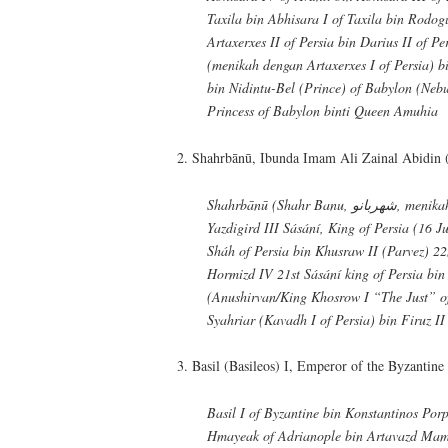
Taxila bin Abhisara I of Taxila bin Rodog
Artaxerxes II of Persia bin Darius II of P
(menikah dengan Artaxerxes I of Persia) 
bin Nidintu-Bel (Prince) of Babylon (Neb
Princess of Babylon binti Queen Amuhia
2. Shahrbānū, Ibunda Imam Ali Zainal Abidin 
Shahrbānū (Shahr Banu, شهربانو, menikah dengan Imam Husein) binti
Yazdigird III Sásání, King of Persia (16 J
Sháh of Persia bin Khusraw II (Parvez) 22
Hormizd IV 21st Sásání king of Persia bi
(Anushirvan/King Khosrow I “The Just” o
Syahriar (Kavadh I of Persia) bin Firuz II 
3. Basil (Basileos) I, Emperor of the Byzantin
Basil I of Byzantine bin Konstantinos Por
Hmayeak of Adrianople bin Artavazd Ma