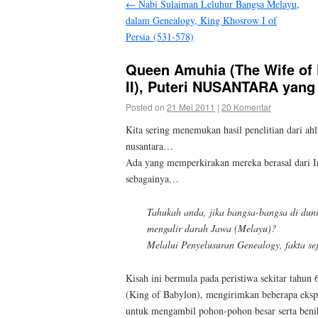
←
Nabi Sulaiman Leluhur Bangsa Melayu,
dalam Genealogy, King Khosrow I of
Persia (531-578)
Queen Amuhia (The Wife of
II), Puteri NUSANTARA yan
Posted on
21 Mei 2011
|
20 Komentar
Kita sering menemukan hasil penelitian dari ahli
nusantara…
Ada yang memperkirakan mereka berasal dari I
sebagainya…
Tahukah anda, jika bangsa-bangsa di duni
mengalir darah Jawa (Melayu)?
Melalui Penyelusuran Genealogy, fakta se
Kisah ini bermula pada peristiwa sekitar tahun
(King of Babylon), mengirimkan beberapa eksp
untuk mengambil pohon-pohon besar serta beni