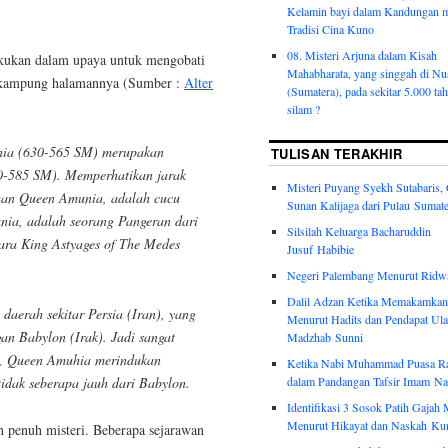
Kelamin bayi dalam Kandungan 
Tradisi Cina Kuno
08. Misteri Arjuna dalam Kisah
lakukan dalam upaya untuk mengobati
Mahabharata, yang singgah di Nu
a kampung halamannya (Sumber :
Alter
(Sumatera), pada sekitar 5.000 ta
silam ?
hia (630-565 SM) merupakan
TULISAN TERAKHIR
90-585 SM). Memperhatikan jarak
Misteri Puyang Syekh Sutabaris,
gaan Queen Amunia, adalah cucu
Sunan Kalijaga dari Pulau Sumate
nia, adalah seorang Pangeran dari
Silsilah Keluarga Bacharuddin
ara King Astyages of The Medes
Jusuf Habibie
Negeri Palembang Menurut Ridw
Dalil Adzan Ketika Memakamkan
daerah sekitar Persia (Iran), yang
Menurut Hadits dan Pendapat Ul
an Babylon (Irak). Jadi sangat
Madzhab Sunni
, Queen Amuhia merindukan
Ketika Nabi Muhammad Puasa R
dalam Pandangan Tafsir Imam N
 tidak seberapa jauh dari Babylon.
Identifikasi 3 Sosok Patih Gajah
Menurut Hikayat dan Naskah Ku
penuh misteri. Beberapa sejarawan