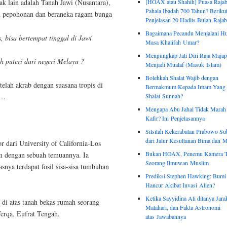
[HOAX atau Shahih] Puasa Rajab
 lain adalah Tanah Jawi (Nusantara),
Pahala Ibadah 700 Tahun? Beriku
an pepohonan dan beraneka ragam bunga
Penjelasan 20 Hadits Bulan Rajab
Bagaimana Pecandu Menjalani H
 bisa bertempat tinggal di Jawi
Masa Khalifah Umar?
Mengungkap Jati Diri Raja Majap
puteri dari negeri Melayu ?
Menjadi Mualaf (Masuk Islam)
Bolehkah Shalat Wajib dengan
elah akrab dengan suasana tropis di
Bermakmum Kepada Imam Yang 
a…
Shalat Sunnah?
Mengapa Abu Jahal Tidak Marah
Kafir? Ini Penjelasannya
Silsilah Kekerabatan Prabowo Su
dari Jalur Kesultanan Bima dan 
or dari University of California-Los
Bukan HOAX, Penemu Kamera T
m dengan sebuah temuannya. Ia
Seorang Ilmuwan Muslim
nya terdapat fosil sisa-sisa tumbuhan
Prediksi Stephen Hawking: Bumi
Hancur Akibat Invasi Alien?
Ketika Sayyidina Ali ditanya Jar
 di atas tanah bekas rumah seorang
Matahari, dan Fakta Astronomi
erqa, Eufrat Tengah.
atas Jawabannya