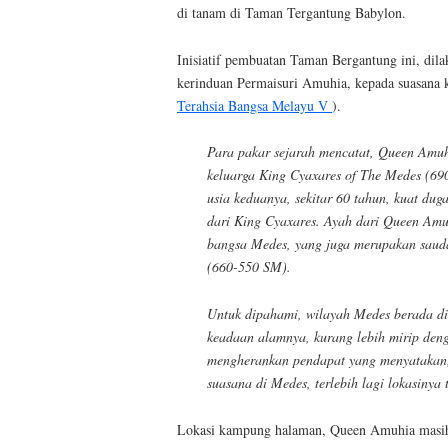
di tanam di Taman Tergantung Babylon.
Inisiatif pembuatan Taman Bergantung ini, di
kerinduan Permaisuri Amuhia, kepada suasan
Terahsia Bangsa Melayu V
).
Para pakar sejarah mencatat, Queen Amu
keluarga King Cyaxares of The Medes (6
usia keduanya, sekitar 60 tahun, kuat du
dari King Cyaxares. Ayah dari Queen Amu
bangsa Medes, yang juga merupakan saud
(660-550 SM).
Untuk dipahami, wilayah Medes berada di 
keadaan alamnya, kurang lebih mirip deng
mengherankan pendapat yang menyatakan
suasana di Medes, terlebih lagi lokasinya
Lokasi kampung halaman, Queen Amuhia masih 