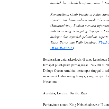
diambil dari sebuah kerajaan purba di T
Kemungkinan Ophir berada di Pulau Suma
Emas” atau dalam bahasa sanskrit bern
(Suvarnadvipa). Bahkan menurut informa
terletak di tengah-tengah galian emas. E
diekspor dari sejumlah pelabuhan, seperti
Tikus, Barus, dan Pedir (Sumber :
PULAU
DI INDONESIA
)
Berdasarkan data arkeologis di atas, kepulauan 
terdapat pusat-pusat perdagangan, baik itu di 
Diduga Queen Amuhia, bertempat tinggal di sal
menemani kedua orang tuanya, yang menjadi k
Nusantara.
Amuhia, Leluhur Seribu Raja
Perkawinan antara King Nebuchadnezzar II da