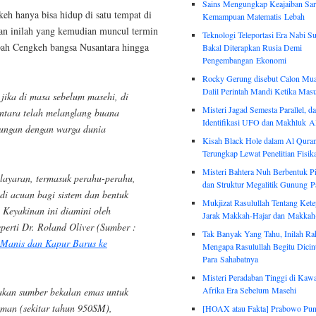
Sains Mengungkap Keajaiban Sar
keh hanya bisa hidup di satu tempat di
Kemampuan Matematis Lebah
n inilah yang kemudian muncul termin
Teknologi Teleportasi Era Nabi S
pah Cengkeh bangsa Nusantara hingga
Bakal Diterapkan Rusia Demi
Pengembangan Ekonomi
Rocky Gerung disebut Calon Mua
Dalil Perintah Mandi Ketika Mas
jika di masa sebelum masehi, di
Misteri Jagad Semesta Parallel, d
antara telah melanglang buana
Identifikasi UFO dan Makhluk A
ungan dengan warga dunia
Kisah Black Hole dalam Al Quran
Terungkap Lewat Penelitian Fisi
Misteri Bahtera Nuh Berbentuk P
layaran, termasuk perahu-perahu,
dan Struktur Megalitik Gunung 
di acuan bagi sistem dan bentuk
Mukjizat Rasulullah Tentang Kete
. Keyakinan ini diamini oleh
Jarak Makkah-Hajar dan Makkah
perti Dr. Roland Oliver (Sumber :
Tak Banyak Yang Tahu, Inilah Ra
Manis dan Kapur Barus ke
Mengapa Rasulullah Begitu Dicint
Para Sahabatnya
Misteri Peradaban Tinggi di Kaw
Afrika Era Sebelum Masehi
akan sumber bekalan emas untuk
man (sekitar tahun 950SM),
[HOAX atau Fakta] Prabowo Pun