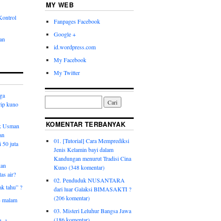
MY WEB
Kontrol
Fanpages Facebook
Google +
an
id.wordpress.com
My Facebook
My Twitter
aga
rip kuno
KOMENTAR TERBANYAK
ik Usman
an
01. [Tutorial] Cara Memprediksi
 50 juta
Jenis Kelamin bayi dalam
Kandungan menurut Tradisi Cina
kan
Kuno (348 komentar)
as air?
02. Penduduk NUSANTARA
ak tahu” ?
dari luar Galaksi BIMASAKTI ?
(206 komentar)
4 malam
03. Misteri Leluhur Bangsa Jawa
(186 komentar)