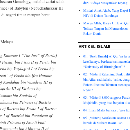
lusuran Genealogy, melalui zuriat salah
dari Budaya Masyarakat Jepang
rince) of Babylon (Nebuchadnezzar III
Misteri Anak Ajaib, Yang Dapat 
k di negeri timur maupun barat.
HIV di Dalam Tubuhnya
Masya Allah, Karya Unik Al Qur
Tulisan Tangan Ini Memecahkan
Rekor Dunia
a Melayu
ARTIKEL ISLAMI
g Khosrow I “The Just” of Persia)
01. [Bukti Ilmiah] Al Qur’an terj
keasliannya, berdasarkan manusk
Persia) bin Firuz II of Persia bin
“University of Birmingham” ?
sia bin Yazdagird I of Persia bin
02. [Misteri] Rekening Bank mil
reat” of Persia bin Ifra Hormuz
bin Affan radhiallahu ‘anhu, deng
of Kandahar bin Vasudeva III of
Potensi Income Tahunan mencapai
aniska III of Kushans bin
Riyal ?
Kushans bin Kaniska of
03. [Misteri] 8.000 anggota Pasu
nhanas bin Princess of Bactria
Mujahidin, yang bisa berjalan di at
s of Bactria bin Strato I of Bactria
04. Imam Malik berkata : “aku tid
es I of Bactriai bin Pantaleon of
05. [Misteri] Kesaksian selama 1
ti Princess of Avanti binti
berada di Makam Rasulullah
 Pancanada bin Abhisara II of