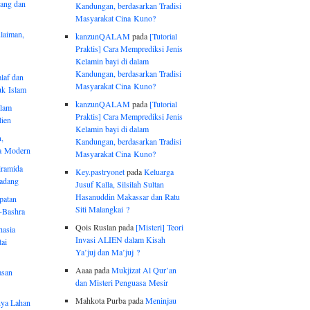
ang dan
Kandungan, berdasarkan Tradisi
Masyarakat Cina Kuno?
ulaiman,
kanzunQALAM
pada
[Tutorial
Praktis] Cara Memprediksi Jenis
Kelamin bayi di dalam
Kandungan, berdasarkan Tradisi
laf dan
Masyarakat Cina Kuno?
uk Islam
kanzunQALAM
pada
[Tutorial
alam
Praktis] Cara Memprediksi Jenis
lien
Kelamin bayi di dalam
,
Kandungan, berdasarkan Tradisi
ka Modern
Masyarakat Cina Kuno?
iramida
Key.pastryonet
pada
Keluarga
Padang
Jusuf Kalla, Silsilah Sultan
Hasanuddin Makassar dan Ratu
patan
Siti Malangkai ?
-Bashra
Qois Ruslan pada
[Misteri] Teori
hasia
Invasi ALIEN dalam Kisah
ai
Ya’juj dan Ma’juj ?
Aaaa pada
Mukjizat Al Qur’an
asan
dan Misteri Penguasa Mesir
Mahkota Purba pada
Meninjau
ya Lahan