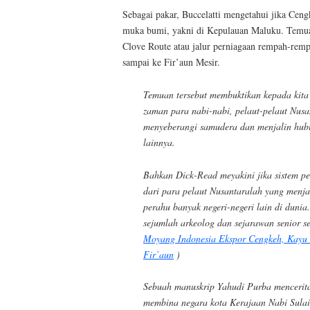
Sebagai pakar, Buccelatti mengetahui jika Ceng
muka bumi, yakni di Kepulauan Maluku. Temua
Clove Route atau jalur perniagaan rempah-rem
sampai ke Fir’aun Mesir.
Temuan tersebut membuktikan kepada kita 
zaman para nabi-nabi, pelaut-pelaut Nus
menyeberangi samudera dan menjalin hub
lainnya.
Bahkan Dick-Read meyakini jika sistem pe
dari para pelaut Nusantaralah yang menja
perahu banyak negeri-negeri lain di dunia
sejumlah arkeolog dan sejarawan senior se
Moyang Indonesia Ekspor Cengkeh, Kayu 
Fir’aun
)
Sebuah manuskrip Yahudi Purba mencerit
membina negara kota Kerajaan Nabi Sulai