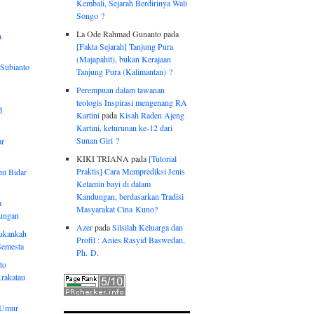
Kembali, Sejarah Berdirinya Wali
Songo ?
La Ode Rahmad Gunanto pada
n
[Fakta Sejarah] Tanjung Pura
(Majapahit), bukan Kerajaan
Subianto
Tanjung Pura (Kalimantan) ?
Perempuan dalam tawanan
teologis Inspirasi mengenang RA
d
Kartini
pada
Kisah Raden Ajeng
Kartini, keturunan ke-12 dari
Sunan Giri ?
ar
KIKI TRIANA pada
[Tutorial
Praktis] Cara Memprediksi Jenis
hu Bidar
Kelamin bayi di dalam
Kandungan, berdasarkan Tradisi
a
Masyarakat Cina Kuno?
tungan
Azer
pada
Silsilah Keluarga dan
ukankah
Profil : Anies Rasyid Baswedan,
Semesta
Ph. D.
to
rakatau
g Umur