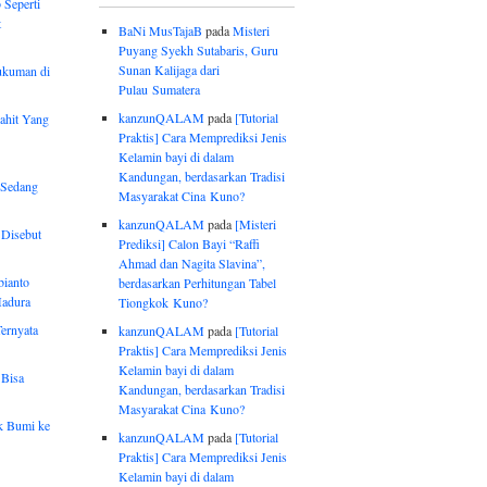
 Seperti
t
BaNi MusTajaB
pada
Misteri
Puyang Syekh Sutabaris, Guru
Sunan Kalijaga dari
ukuman di
Pulau Sumatera
kanzunQALAM
pada
[Tutorial
ahit Yang
Praktis] Cara Memprediksi Jenis
Kelamin bayi di dalam
Kandungan, berdasarkan Tradisi
Sedang
Masyarakat Cina Kuno?
kanzunQALAM
pada
[Misteri
 Disebut
Prediksi] Calon Bayi “Raffi
Ahmad dan Nagita Slavina”,
bianto
berdasarkan Perhitungan Tabel
Madura
Tiongkok Kuno?
ernyata
kanzunQALAM
pada
[Tutorial
Praktis] Cara Memprediksi Jenis
Kelamin bayi di dalam
 Bisa
Kandungan, berdasarkan Tradisi
Masyarakat Cina Kuno?
ak Bumi ke
kanzunQALAM
pada
[Tutorial
Praktis] Cara Memprediksi Jenis
Kelamin bayi di dalam