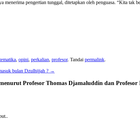
ya menerima pengertian tunggal, ditetapkan oleh penguasa. “Kita tak b
tematika
,
opini
,
perkalian
,
profesor
. Tandai
permalink
.
asuk bulan Dzulhijjah ?
→
menurut Profesor Thomas Djamaluddin dan Profesor 
ut..