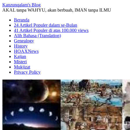
Kanzunqalam's Blog
AKAL tanpa WAHYU, akan berbuah, IMAN tanpa ILMU
Beranda
24 Artikel Populer dalam se-Bulan
41 Artikel Populer di atas 100.000 views
Alih Bahasa (Translation)
Genealogy
History
HOAXNews
Kajian
Misteri
Mukjizat
Privacy Policy