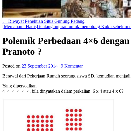
←
Riwayat Penelitian Situs Gunung Padang
[Memahami Hadis] tentang anjuran untuk memotong Kuku sebelum m
Polemik Perbedaan 4×6 dengan 
Pranoto ?
Posted on
23 September 2014
|
9 Komentar
Berawal dari Pekerjaan Rumah seorang siswa SD, kemudian menjadi p
Yang dipersoalkan
4+4+4+4+4+4, bila dinyatakan dalam perkalian, 6 x 4 atau 4 x 6?