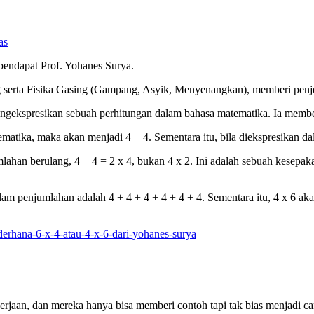
as
pendapat Prof. Yohanes Surya.
g serta Fisika Gasing (Gampang, Asyik, Menyenangkan), memberi penj
engekspresikan sebuah perhitungan dalam bahasa matematika. Ia member
matika, maka akan menjadi 4 + 4. Sementara itu, bila diekspresikan dal
lahan berulang, 4 + 4 = 2 x 4, bukan 4 x 2. Ini adalah sebuah kesepak
lam penjumlahan adalah 4 + 4 + 4 + 4 + 4 + 4. Sementara itu, 4 x 6 ak
erhana-6-x-4-atau-4-x-6-dari-yohanes-surya
erjaan, dan mereka hanya bisa memberi contoh tapi tak bias menjadi ca