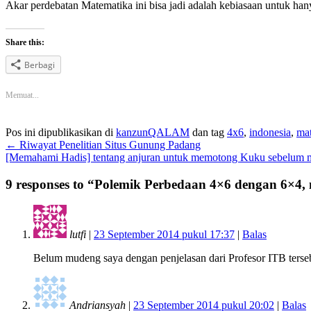
Akar perdebatan Matematika ini bisa jadi adalah kebiasaan untuk han
Share this:
Berbagi
Memuat...
Pos ini dipublikasikan di
kanzunQALAM
dan tag
4x6
,
indonesia
,
ma
←
Riwayat Penelitian Situs Gunung Padang
[Memahami Hadis] tentang anjuran untuk memotong Kuku sebelum m
9 responses to “
Polemik Perbedaan 4×6 dengan 6×4, 
lutfi
|
23 September 2014 pukul 17:37
|
Balas
Belum mudeng saya dengan penjelasan dari Profesor ITB terseb
Andriansyah
|
23 September 2014 pukul 20:02
|
Balas