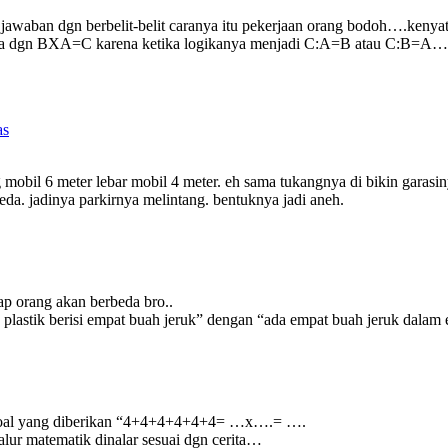
jawaban dgn berbelit-belit caranya itu pekerjaan orang bodoh….kenyat
a dgn BXA=C karena ketika logikanya menjadi C:A=B atau C:B=A… 
as
ng mobil 6 meter lebar mobil 4 meter. eh sama tukangnya di bikin garas
beda. jadinya parkirnya melintang. bentuknya jadi aneh.
ap orang akan berbeda bro..
plastik berisi empat buah jeruk” dengan “ada empat buah jeruk dalam
ka soal yang diberikan “4+4+4+4+4+4= …x….= ….
alur matematik dinalar sesuai dgn cerita…