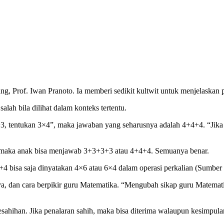
ng, Prof. Iwan Pranoto. Ia memberi sedikit kultwit untuk menjelaskan 
salah bila dilihat dalam konteks tertentu.
+3, tentukan 3×4”, maka jawaban yang seharusnya adalah 4+4+4. “Jika
 maka anak bisa menjawab 3+3+3+3 atau 4+4+4. Semuanya benar.
 bisa saja dinyatakan 4×6 atau 6×4 dalam operasi perkalian (Sumber
a, dan cara berpikir guru Matematika. “Mengubah sikap guru Matemati
esahihan. Jika penalaran sahih, maka bisa diterima walaupun kesimpul