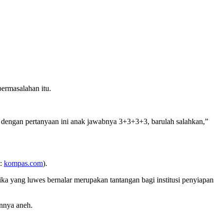
permasalahan itu.
 dengan pertanyaan ini anak jawabnya 3+3+3+3, barulah salahkan,”
 :
kompas.com
).
ka yang luwes bernalar merupakan tantangan bagi institusi penyiapan
annya aneh.