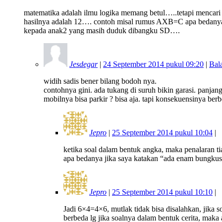
matematika adalah ilmu logika memang betul…..tetapi mencari 
hasilnya adalah 12…. contoh misal rumus AXB=C apa bedany
kepada anak2 yang masih duduk dibangku SD….
Jesdegar
|
24 September 2014 pukul 09:20
|
Bal
widih sadis bener bilang bodoh nya.
contohnya gini. ada tukang di suruh bikin garasi. panja
mobilnya bisa parkir ? bisa aja. tapi konsekuensinya ber
Jepro
|
25 September 2014 pukul 10:04
|
ketika soal dalam bentuk angka, maka penalaran ti
apa bedanya jika saya katakan “ada enam bungkus 
Jepro
|
25 September 2014 pukul 10:10
|
Jadi 6×4=4×6, mutlak tidak bisa disalahkan, ji
berbeda lg jika soalnya dalam bentuk cerita, maka 