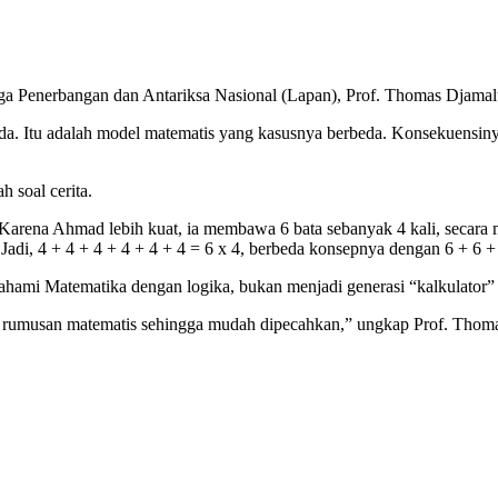
baga Penerbangan dan Antariksa Nasional (Lapan), Prof. Thomas Djama
eda. Itu adalah model matematis yang kasusnya berbeda. Konsekuensin
 soal cerita.
ena Ahmad lebih kuat, ia membawa 6 bata sebanyak 4 kali, secara mate
di, 4 + 4 + 4 + 4 + 4 + 4 = 6 x 4, berbeda konsepnya dengan 6 + 6 + 
ami Matematika dengan logika, bukan menjadi generasi “kalkulator” 
 rumusan matematis sehingga mudah dipecahkan,” ungkap Prof. Thom