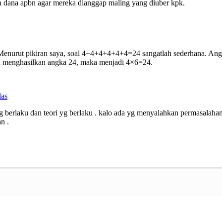
an dana apbn agar mereka dianggap maling yang diuber kpk.
Menurut pikiran saya, soal 4+4+4+4+4+4=24 sangatlah sederhana. Angk
 menghasilkan angka 24, maka menjadi 4×6=24.
las
 berlaku dan teori yg berlaku . kalo ada yg menyalahkan permasalahan ini
n .