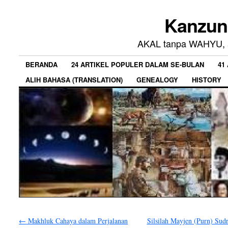
Kanzun
AKAL tanpa WAHYU, a
BERANDA
24 ARTIKEL POPULER DALAM SE-BULAN
41
ALIH BAHASA (TRANSLATION)
GENEALOGY
HISTORY
←
Makhluk Cahaya dalam Perjalanan
Silsilah Mayjen (Purn) Sudr