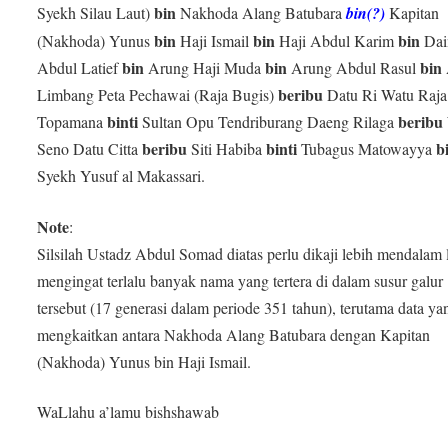
bin
Syekh Silau Laut)
Nakhoda Alang Batubara
bin(?)
Kapitan
bin
bin
bin
(Nakhoda) Yunus
Haji Ismail
Haji Abdul Karim
Dai
bin
bin
bin
Abdul Latief
Arung Haji Muda
Arung Abdul Rasul
beribu
Limbang Peta Pechawai (Raja Bugis)
Datu Ri Watu Raja
binti
beribu
Topamana
Sultan Opu Tendriburang Daeng Rilaga
beribu
binti
b
Seno Datu Citta
Siti Habiba
Tubagus Matowayya
Syekh Yusuf al Makassari.
Note
:
Silsilah Ustadz Abdul Somad diatas perlu dikaji lebih mendalam l
mengingat terlalu banyak nama yang tertera di dalam susur galur
tersebut (17 generasi dalam periode 351 tahun), terutama data ya
mengkaitkan antara Nakhoda Alang Batubara dengan Kapitan
(Nakhoda) Yunus bin Haji Ismail.
WaLlahu a’lamu bishshawab