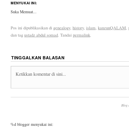
MENYUKAI INI:
Suka
Memuat...
Pos ini dipublikasikan di
genealogy
,
history
,
islam
,
kanzunQALAM
,
dan tag
ustadz abdul somad
. Tandai
permalink
.
TINGGALKAN BALASAN
Blog 
%d
blogger menyukai ini: