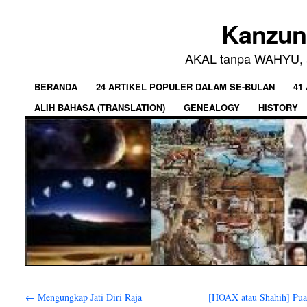
Kanzun
AKAL tanpa WAHYU, a
BERANDA
24 ARTIKEL POPULER DALAM SE-BULAN
41
ALIH BAHASA (TRANSLATION)
GENEALOGY
HISTORY
←
Mengungkap Jati Diri Raja
[HOAX atau Shahih] Pua