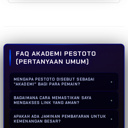
FAQ AKADEMI PESTOTO
(PERTANYAAN UMUM)
MENGAPA PESTOTO DISEBUT SEBAGAI
+
"AKADEMI" BAGI PARA PEMAIN?
Kami menyebutnya demikian karena PESTOTO
BAGAIMANA CARA MEMASTIKAN SAYA
+
bukan sekadar tempat bertaruh, melainkan
MENGAKSES LINK YANG AMAN?
ekosistem yang dirancang secara cerdas. Kami
Keamanan digital adalah prioritas utama.
mengedukasi standar keamanan yang tinggi
APAKAH ADA JAMINAN PEMBAYARAN UNTUK
+
Selalu gunakan link alternatif situs toto resmi
dan transparansi sistem, sehingga pemain
KEMENANGAN BESAR?
yang kami sediakan untuk menghindari risiko
bisa bermain dengan strategi yang lebih