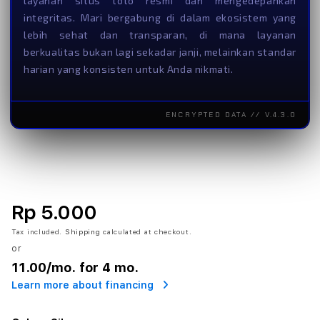
layanan situs toto resmi dan mengedepankan
integritas. Mari bergabung di dalam ekosistem yang
lebih sehat dan transparan, di mana layanan
berkualitas bukan lagi sekadar janji, melainkan standar
harian yang konsisten untuk Anda nikmati.
ENCRYPTED DATA // V.4.3.0
Rp 5.000
Tax included.
Shipping
calculated at checkout.
or
11.00
/mo. for 4 mo.
Learn more about financing