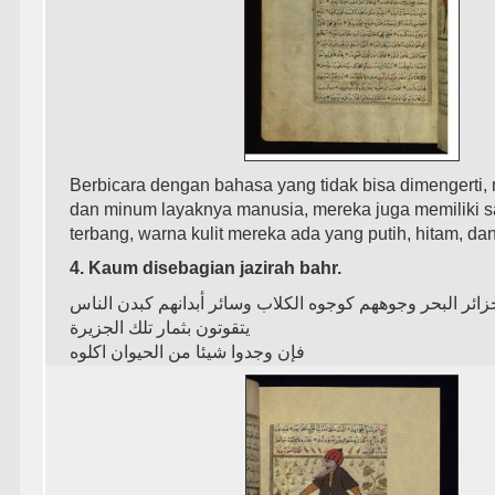
Berbicara dengan bahasa yang tidak bisa dimengerti
dan minum layaknya manusia, mereka juga memiliki s
terbang, warna kulit mereka ada yang putih, hitam, dan
4. Kaum disebagian jazirah bahr.
ﺍﺋﺮ ﺍﻟﺒﺤﺮ ﻭﺟﻮﻫﻬﻢ ﻛﻮﺟﻮﻩ ﺍﻟﻜﻼﺏ ﻭﺳﺎﺋﺮ ﺃﺑﺪﺍﻧﻬﻢ ﻛﺒﺪﻥ ﺍﻟﻨﺎﺱ
ﻳﺘﻘﻮﺗﻮﻥ ﺑﺜﻤﺎﺭ ﺗﻠﻚ ﺍﻟﺠﺰﻳﺮﺓ
ﻓﺈﻥ ﻭﺟﺪﻭﺍ ﺷﻴﺌﺎ ﻣﻦ ﺍﻟﺤﻴﻮﺍﻥ ﺍﻛﻠﻮﻩ