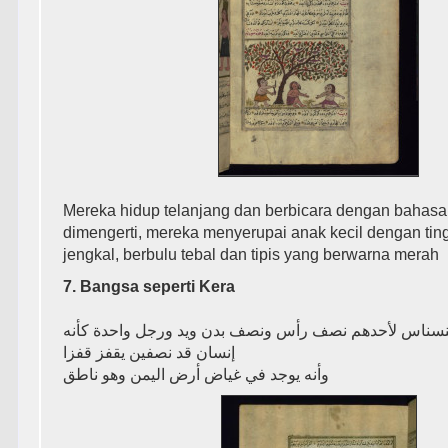
Mereka hidup telanjang dan berbicara dengan bahasa 
dimengerti, mereka menyerupai anak kecil dengan tin
jengkal, berbulu tebal dan tipis yang berwarna merah
7. Bangsa seperti Kera
ﺍﻟﻨﺴﻨﺎﺱ ﻷﺣﺪﻫﻢ ﻧﺼﻒ ﺭﺃﺱ ﻭﻧﺼﻒ ﺑﺪﻥ ﻭﻳﺪ ﻭﺭﺟﻞ ﻭﺍﺣﺪﺓ ﻛﺄﻧﻪ
ﺇﻧﺴﺎﻥ ﻗﺪ ﻧﺼﻔﻴﻦ ﻳﻘﻔﺰ ﻗﻔﺰﺍ
ﻭﺃﻧﻪ ﻳﻮﺟﺪ ﻓﻲ ﻏﻴﺎﺽ ﺃﺭﺽ ﺍﻟﻴﻤﻦ ﻭﻫﻮ ﻧﺎﻃﻖ