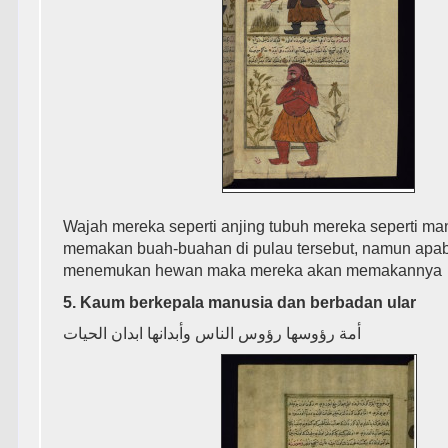
Wajah mereka seperti anjing tubuh mereka seperti ma
memakan buah-buahan di pulau tersebut, namun apab
menemukan hewan maka mereka akan memakannya
5. Kaum berkepala manusia dan berbadan ular
ﺃﻣﺔ ﺭﺅﻭﺳﻬﺎ ﺭﺅﻭﺱ ﺍﻟﻨﺎﺱ ﻭﺃﺑﺪﺍﻧﻬﺎ ﺍﺑﺪﺍﻥ ﺍﻟﺤﻴﺎﺕ