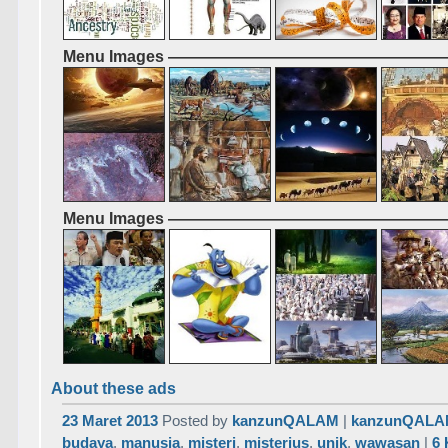
Menu Images ————————————————
Menu Images ————————————————
About these ads
23 Maret 2013
Posted by
kanzunQALAM
|
kanzunQAL
budaya
,
manusia
,
misteri
,
misterius
,
unik
,
wawasan
|
6