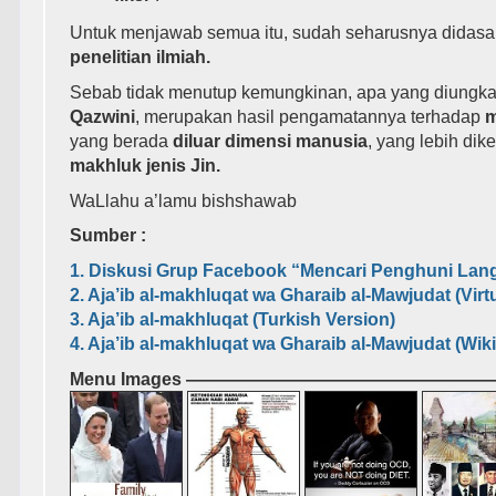
Untuk menjawab semua itu, sudah seharusnya didas
penelitian ilmiah.
Sebab tidak menutup kemungkinan, apa yang diungk
Qazwini
, merupakan hasil pengamatannya terhadap
m
yang berada
diluar dimensi manusia
, yang lebih dik
makhluk jenis Jin.
WaLlahu a’lamu bishshawab
Sumber :
1. Diskusi Grup Facebook “Mencari Penghuni Lang
2.
Aja’ib al-makhluqat wa Gharaib al-Mawjudat (Virtu
3. Aja’ib al-makhluqat (Turkish Version)
4.
Aja’ib al-makhluqat wa Gharaib al-Mawjudat (Wik
Menu Images ————————————————