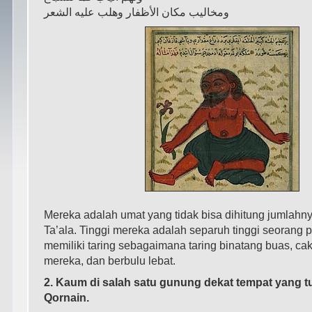
ﻭﻣﺨﺎﻟﻴﺐ ﻣﻜﺎﻥ ﺍﻷﻇﻔﺎﺭ ﻭﻫﻠﺐ ﻋﻠﻴﻪ ﺍﻟﺸﻌﺮ
Mereka adalah umat yang tidak bisa dihitung jumlahny
Ta’ala. Tinggi mereka adalah separuh tinggi seorang p
memiliki taring sebagaimana taring binatang buas, ca
mereka, dan berbulu lebat.
2. Kaum di salah satu gunung dekat tempat yang t
Qornain.