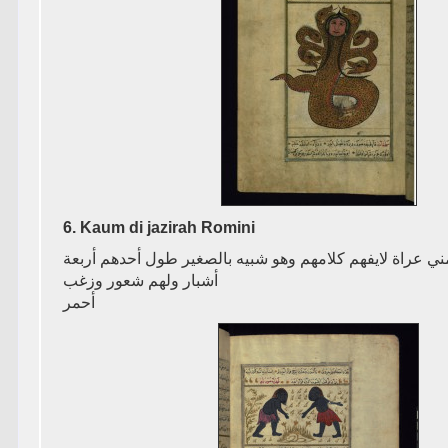
6. Kaum di jazirah Romini
ﻣﻨﻲ ﻋﺮﺍﺓ ﻻﻳﻔﻬﻢ ﻛﻼﻣﻬﻢ ﻭﻫﻮ ﺷﺒﻴﻪ ﺑﺎﻟﺼﻐﻴﺮ ﻃﻮﻝ ﺃﺣﺪﻫﻢ ﺃﺭﺑﻌﺔ
ﺃﺷﺒﺎﺭ ﻭﻟﻬﻢ ﺷﻌﻮﺭ ﻭﺯﻏﺐ
ﺃﺣﻤﺮ