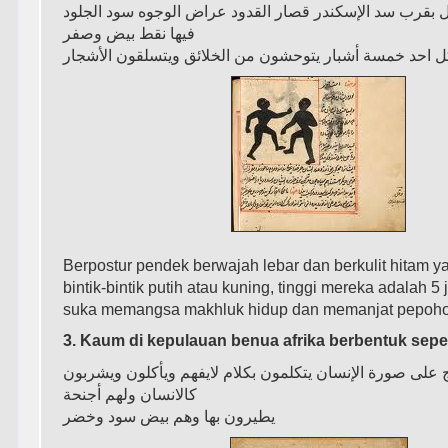
 ﺑﻘﺮﺏ ﺳﺪ ﺍﻹﺳﻜﻨﺪﺭ ﻗﺼﺎﺭ ﺍﻟﻘﺪﻭﺩ ﻋﺮﺍﺽ ﺍﻟﻮﺟﻮﻩ ﺳﻮﺩ ﺍﻟﺠﻠﻮﺩ
ﻓﻴﻬﺎ ﻧﻘﻂ ﺑﻴﺾ ﻭﺻﻔﺮ
 ﺍﺣﺪ ﺧﻤﺴﺔ ﺃﺷﺒﺎﺭ ﻳﺘﻮﺣﺸﻮﻥ ﻣﻦ ﺍﻟﺨﻼﺋﻖ ﻭﻳﺘﺴﻠﻘﻮﻥ ﺍﻷﺷﺠﺎﺭ
Berpostur pendek berwajah lebar dan berkulit hitam y
bintik-bintik putih atau kuning, tinggi mereka adalah 5
suka memangsa makhluk hidup dan memanjat pepoh
3. Kaum di kepulauan benua afrika berbentuk sepe
ﻧﺞ ﻋﻠﻰ ﺻﻮﺭﺓ ﺍﻹﻧﺴﺎﻥ ﻳﺘﻜﻠﻤﻮﻥ ﺑﻜﻼﻡ ﻻﻳﻔﻬﻢ ﻭﻳﺄﻛﻠﻮﻥ ﻭﻳﺸﺮﺑﻮﻥ
ﻛﺎﻻﻧﺴﺎﻥ ﻭﻟﻬﻢ ﺃﺟﻨﺤﺔ
ﻳﻄﻴﺮﻭﻥ ﺑﻬﺎ ﻭﻫﻢ ﺑﻴﺾ ﺳﻮﺩ ﻭﺧﻀﺮ