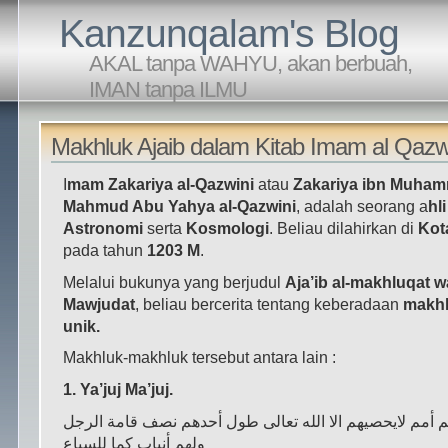
Kanzunqalam's Blog
AKAL tanpa WAHYU, akan berbuah,
IMAN tanpa ILMU
Makhluk Ajaib dalam Kitab Imam al Qazw
I
mam Zakariya al-Qazwini
atau
Zakariya ibn Muham
Mahmud Abu Yahya al-Qazwini
, adalah seorang a
hl
Astronomi
serta
Kosmologi
. Beliau dilahirkan di
Kot
pada tahun
1203 M
.
Melalui bukunya yang berjudul
Aja’ib al-makhluqat w
Mawjudat
, beliau bercerita tentang keberadaan
makh
unik.
Makhluk-makhluk tersebut antara lain :
1. Ya’juj Ma’juj.
 ﺃﻣﻢ ﻻﻳﺤﺼﻴﻬﻢ ﺍﻻ ﺍﻟﻠﻪ ﺗﻌﺎﻟﻰ ﻃﻮﻝ ﺃﺣﺪﻫﻢ ﻧﺼﻒ ﻗﺎﻣﺔ ﺍﻟﺮﺟﻞ
ﻭﻟﻬﻢ ﺃﻧﻴﺎﺏ ﻛﻤﺎ ﻟﻠﺴﺒﺎﻉ