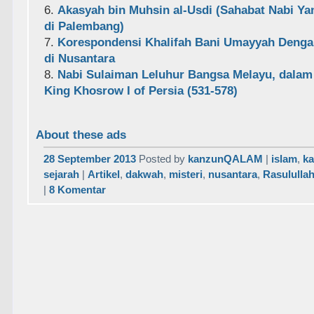
6.
Akasyah bin Muhsin al-Usdi (Sahabat Nabi Y
di Palembang)
7.
Korespondensi Khalifah Bani Umayyah Denga
di Nusantara
8.
Nabi Sulaiman Leluhur Bangsa Melayu, dalam
King Khosrow I of Persia (531-578)
About these ads
28 September 2013
Posted by
kanzunQALAM
|
islam
,
k
sejarah
|
Artikel
,
dakwah
,
misteri
,
nusantara
,
Rasululla
|
8 Komentar