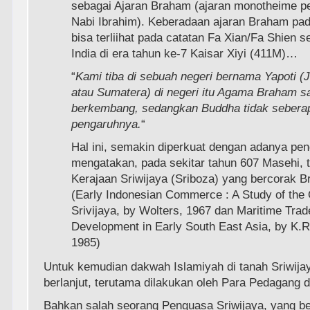
sebagai Ajaran Braham (ajaran monotheime p
Nabi Ibrahim). Keberadaan ajaran Braham pada
bisa terliihat pada catatan Fa Xian/Fa Shien s
India di era tahun ke-7 Kaisar Xiyi (411M)…
“
Kami tiba di sebuah negeri bernama Yapoti (
atau Sumatera) di negeri itu Agama Braham s
berkembang, sedangkan Buddha tidak sebera
pengaruhnya.
“
Hal ini, semakin diperkuat dengan adanya pe
mengatakan, pada sekitar tahun 607 Masehi, 
Kerajaan Sriwijaya (Sriboza) yang bercorak B
(Early Indonesian Commerce : A Study of the 
Srivijaya, by Wolters, 1967 dan Maritime Trad
Development in Early South East Asia, by K.R.
1985)
Untuk kemudian dakwah Islamiyah di tanah Sriwijay
berlanjut, terutama dilakukan oleh Para Pedagang da
Bahkan salah seorang Penguasa Sriwijaya, yang b