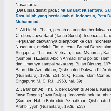
Nusantara…
[Data bisa dilihat pada :
Muamallat Nusantara
,
Sa
Rasulullah yang berdakwah di Indonesia
,
Peta D
Muhammad
]
1. Ali bin Abi Thalib, pernah datang dan berdakwah 
Cirebon, Jawa Barat (Tanah Sunda), Indonesia, tah
Perjalanan dakwahnya dilanjutkan ke dari Indones
Nusantara, melalui: Timur Leste, Brunai Darussalam,
Singapura, Thailand, Vietnam, Laos, Myanmar, Ka
(Sumber: H.Zainal Abidin Ahmad, Ilmu politik Islam
dan Umatnya sampai sekarang, Bulan Bintang, 197
Bahruddin Azmatkhan, Qishshatud Dakwah Fii Arah
(Nusantara), 1929, h.31; S. Q. Fatini, Islam Comes
Singapura: M. S. R.I., 1963, hal. 39)
2. Ja’far bin Abi Thalib, berdakwah di Jepara, Kera
Jawa Tengah (Jawa Dwipa), Indonesia,sekitar tahu
(Sumber: Habib Bahruddin Azmatkhan, Qishshatud
Arahbiliyyah (Nusantara), 1929, h.33)