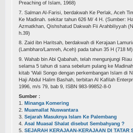
Preaching of Islam, 1968)
7. Salman Al-Farisi, berdakwah Ke Perlak, Aceh Ti
Ke Madinah. sekitar tahun 626 M/ 4 H. (Sumber: H
Azmatkhan, Qishshatud Dakwah Fii Arahbiliyyah (N
h.39)
8. Zaid ibn Haritsah, berdakwah di Kerajaan Lamur
(Lambharo/Lamreh, Aceh) pada tahun 35 H (718 M)
9. Wahab bin Abi Qabahah, telah mengunjungi Ria
selama 5 tahun di sana sebelum pulang ke Madinah.
kitab ‘Wali Songo dengan perkembangan Islam di Nu
Haji Abdul Halim Bashah, terbitan Al Kafilah Enterpr
1996, m/s 79, bab 9, ISBN 983-99852-8-0
Sumber :
1.
Minanga Komering
2.
Muamallat Nuswantara
3.
Sejarah Masuknya Islam Ke Palembang
4.
Asal Muasal Shalat disebut Sembahyang ?
5.
SEJARAH KERAJAAN-KERAJAAN DI TATAR