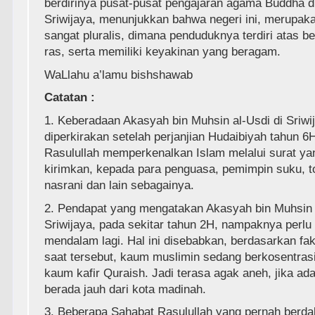
berdirinya pusat-pusat pengajaran agama Buddha d
Sriwijaya, menunjukkan bahwa negeri ini, merupak
sangat pluralis, dimana penduduknya terdiri atas b
ras, serta memiliki keyakinan yang beragam.
WaLlahu a’lamu bishshawab
Catatan :
1. Keberadaan Akasyah bin Muhsin al-Usdi di Sriwi
diperkirakan setelah perjanjian Hudaibiyah tahun 6
Rasulullah memperkenalkan Islam melalui surat ya
kirimkan, kepada para penguasa, pemimpin suku, 
nasrani dan lain sebagainya.
2. Pendapat yang mengatakan Akasyah bin Muhsin 
Sriwijaya, pada sekitar tahun 2H, nampaknya perlu di
mendalam lagi. Hal ini disebabkan, berdasarkan fak
saat tersebut, kaum muslimin sedang berkosentra
kaum kafir Quraish. Jadi terasa agak aneh, jika ad
berada jauh dari kota madinah.
3. Beberapa Sahabat Rasulullah yang pernah berda