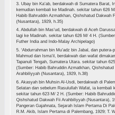
3. Ubay bin Ka’ab, berdakwah di Sumatera Barat, I
kemudian kembali ke Madinah. sekitar tahun 626 M
Habib Bahruddin Azmatkhan, Qishshatud Dakwah Fi
(Nusantara), 1929, h.35)
4. Abdullah bin Mas’ud, berdakwah di Aceh Daruss
lagi ke Madinah. sekitar tahun 626 M/ 4 H. (Sumber:
Futher India and Indo-Malay Archipelago)
5. ‘Abdurrahman bin Mu’adz bin Jabal, dan putera-
Mahmud dan Isma’il, berdakwah dan wafat dimakam
Tapanuli Tengah, Sumatera Utara. sekitar tahun 625
(Sumber: Habib Bahruddin Azmatkhan, Qishshatud
Arahbiliyyah (Nusantara), 1929, h.38)
6. Akasyah bin Muhsin Al-Usdi, berdakwah di Pal
Selatan dan sebelum Rasulullah Wafat, ia kembali 
sekitar tahun 623 M/ 2 H. (Sumber: Habib Bahrudd
Qishshatud Dakwah Fii Arahbiliyyah (Nusantara), 1
Pangeran Gajahnata, Sejarah Islam Pertama Di Pa
R.M. Akib, Islam Pertama di Palembang, 1929; T. W