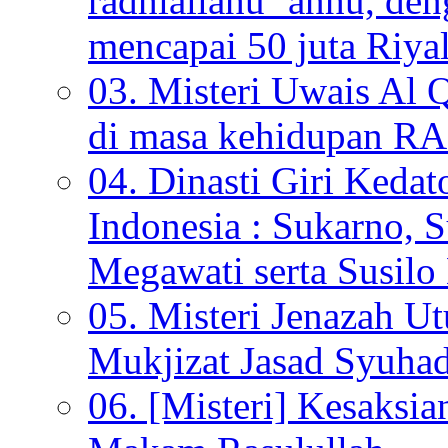
radhiallahu ‘anhu, de
mencapai 50 juta Riyal
03. Misteri Uwais Al 
di masa kehidupan
04. Dinasti Giri Kedat
Indonesia : Sukarno, S
Megawati serta Susi
05. Misteri Jenazah U
Mukjizat Jasad Syuha
06. [Misteri] Kesaksi