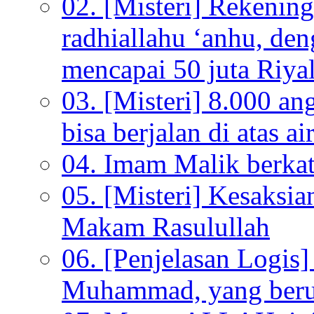
02. [Misteri] Rekenin
radhiallahu ‘anhu, de
mencapai 50 juta Riyal
03. [Misteri] 8.000 a
bisa berjalan di atas ai
04. Imam Malik berkata
05. [Misteri] Kesaksi
Makam Rasulullah
06. [Penjelasan Logi
Muhammad, yang beru