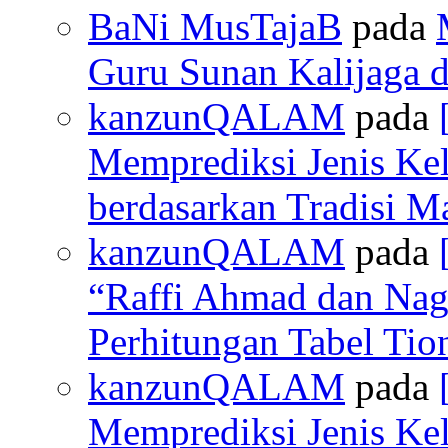
BaNi MusTajaB
pada
Guru Sunan Kalijaga d
kanzunQALAM
pada
Memprediksi Jenis Ke
berdasarkan Tradisi M
kanzunQALAM
pada
“Raffi Ahmad dan Nagi
Perhitungan Tabel Ti
kanzunQALAM
pada
Memprediksi Jenis Ke