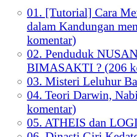
01. [Tutorial] Cara M
dalam Kandungan menu
komentar)
02. Penduduk NUSANT
BIMASAKTI ? (206 k
03. Misteri Leluhur B
04. Teori Darwin, Nab
komentar)
05. ATHEIS dan LOGI
06. Dinasti Giri Kedat