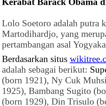
Kerabat Barack Obama di
Lolo Soetoro adalah putra k
Martodihardjo, yang merup
pertambangan asal Yogyakar
Berdasarkan situs
wikitree
adalah sebagai berikut:
Sup
(born 1921),
Ny Cuk Muhsi
1925), B
ambang Sugito (bo
(born 1929),
Din Trisulo (b