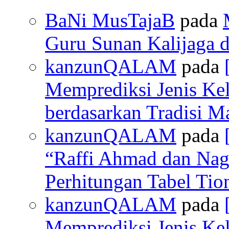
BaNi MusTajaB
pada
Guru Sunan Kalijaga d
kanzunQALAM
pada
Memprediksi Jenis Ke
berdasarkan Tradisi M
kanzunQALAM
pada
“Raffi Ahmad dan Nagi
Perhitungan Tabel Ti
kanzunQALAM
pada
Memprediksi Jenis Ke