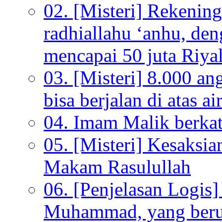
02. [Misteri] Rekenin
radhiallahu ‘anhu, de
mencapai 50 juta Riyal
03. [Misteri] 8.000 a
bisa berjalan di atas ai
04. Imam Malik berkata
05. [Misteri] Kesaksi
Makam Rasulullah
06. [Penjelasan Logi
Muhammad, yang beru