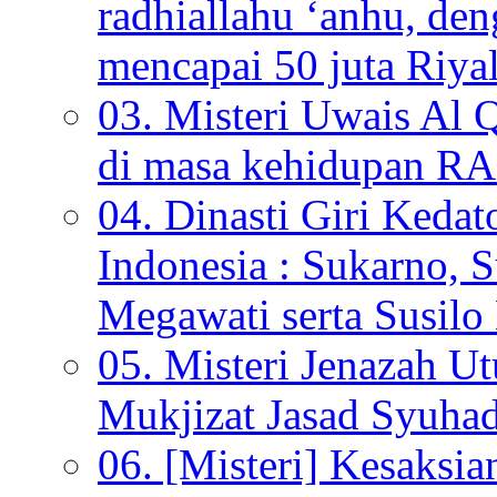
radhiallahu ‘anhu, de
mencapai 50 juta Riyal
03. Misteri Uwais Al 
di masa kehidupan
04. Dinasti Giri Kedat
Indonesia : Sukarno, S
Megawati serta Susi
05. Misteri Jenazah U
Mukjizat Jasad Syuha
06. [Misteri] Kesaksi