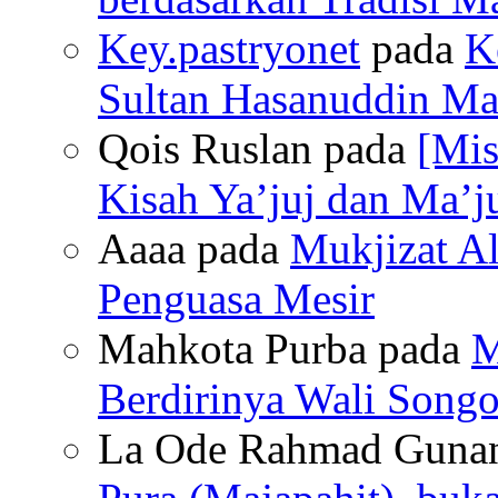
Key.pastryonet
pada
K
Sultan Hasanuddin Mak
Qois Ruslan pada
[Mis
Kisah Ya’juj dan Ma’ju
Aaaa pada
Mukjizat Al
Penguasa Mesir
Mahkota Purba pada
M
Berdirinya Wali Songo
La Ode Rahmad Guna