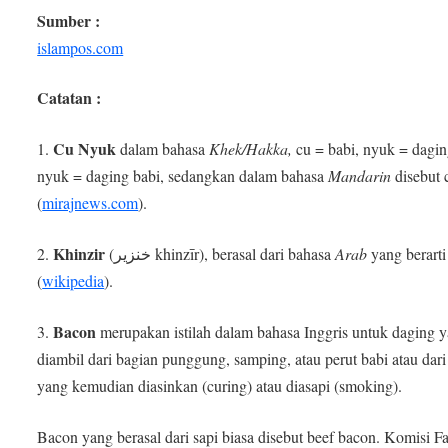
Sumber :
islampos.com
Catatan :
Cu Nyuk
1.
dalam bahasa
Khek/Hakka,
cu = babi, nyuk = dagin
nyuk = daging babi, sedangkan dalam bahasa
Mandarin
disebut 
(
mirajnews.com
).
Khinzir
2.
(خنزير khinzīr), berasal dari bahasa
Arab
yang berarti
(
wikipedia
).
Bacon
3.
merupakan istilah dalam bahasa Inggris untuk daging 
diambil dari bagian punggung, samping, atau perut babi atau dari
yang kemudian diasinkan (curing) atau diasapi (smoking).
Bacon yang berasal dari sapi biasa disebut beef bacon. Komisi F