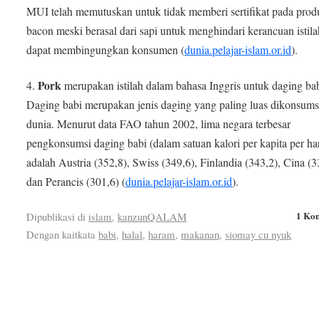
MUI telah memutuskan untuk tidak memberi sertifikat pada prod
bacon meski berasal dari sapi untuk menghindari kerancuan istil
dapat membingungkan konsumen (
dunia.pelajar-islam.or.id
).
Pork
4.
merupakan istilah dalam bahasa Inggris untuk daging bab
Daging babi merupakan jenis daging yang paling luas dikonsums
dunia. Menurut data FAO tahun 2002, lima negara terbesar
pengkonsumsi daging babi (dalam satuan kalori per kapita per har
adalah Austria (352,8), Swiss (349,6), Finlandia (343,2), Cina (3
dan Perancis (301,6) (
dunia.pelajar-islam.or.id
).
1 Ko
Dipublikasi di
islam
,
kanzunQALAM
Dengan kaitkata
babi
,
halal
,
haram
,
makanan
,
siomay cu nyuk