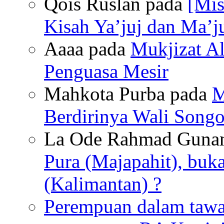
Qois Ruslan pada
[Mis
Kisah Ya’juj dan Ma’ju
Aaaa pada
Mukjizat Al
Penguasa Mesir
Mahkota Purba pada
M
Berdirinya Wali Songo
La Ode Rahmad Guna
Pura (Majapahit), buk
(Kalimantan) ?
Perempuan dalam tawan