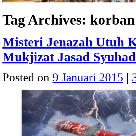
Tag Archives:
korban
Misteri Jenazah Utuh 
Mukjizat Jasad Syuhad
Posted on
9 Januari 2015
|