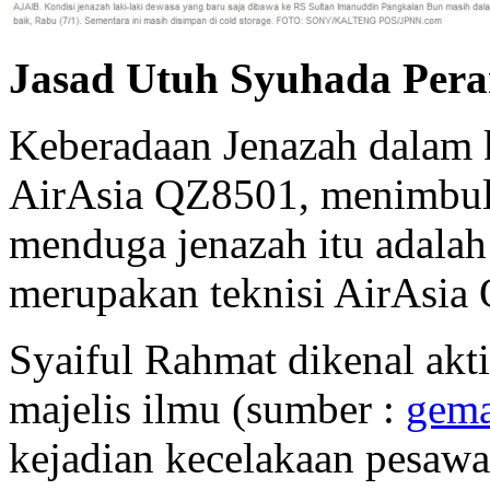
Jasad Utuh Syuhada Per
Keberadaan Jenazah dalam 
AirAsia QZ8501, menimbulk
menduga jenazah itu adalah
merupakan teknisi AirAsia
Syaiful Rahmat dikenal akti
majelis ilmu (sumber :
gema
kejadian kecelakaan pesawat