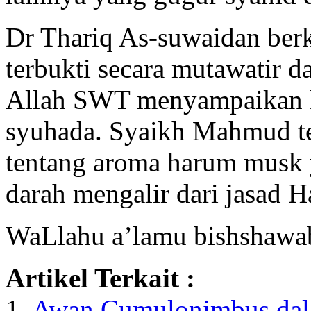
Dr Thariq As-suwaidan berk
terbukti secara mutawatir 
Allah SWT menyampaikan ki
syuhada. Syaikh Mahmud t
tentang aroma harum musk y
darah mengalir dari jasad 
WaLlahu a’lamu bishshawa
Artikel Terkait :
1.
Awan Cumulonimbus dala