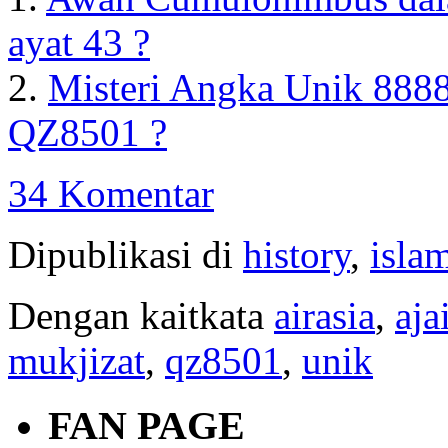
ayat 43 ?
2.
Misteri Angka Unik 88
QZ8501 ?
34 Komentar
Dipublikasi di
history
,
isla
Dengan kaitkata
airasia
,
aja
mukjizat
,
qz8501
,
unik
FAN PAGE