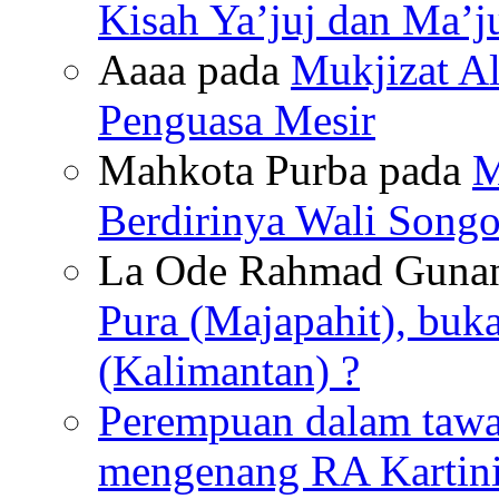
Kisah Ya’juj dan Ma’ju
Aaaa pada
Mukjizat Al
Penguasa Mesir
Mahkota Purba pada
M
Berdirinya Wali Songo
La Ode Rahmad Guna
Pura (Majapahit), buk
(Kalimantan) ?
Perempuan dalam tawan
mengenang RA Kartin