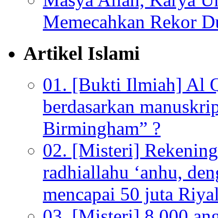
Memecahkan Rekor D
Artikel Islami
01. [Bukti Ilmiah] Al 
berdasarkan manuskrip
Birmingham” ?
02. [Misteri] Rekenin
radhiallahu ‘anhu, de
mencapai 50 juta Riyal
03. [Misteri] 8.000 a