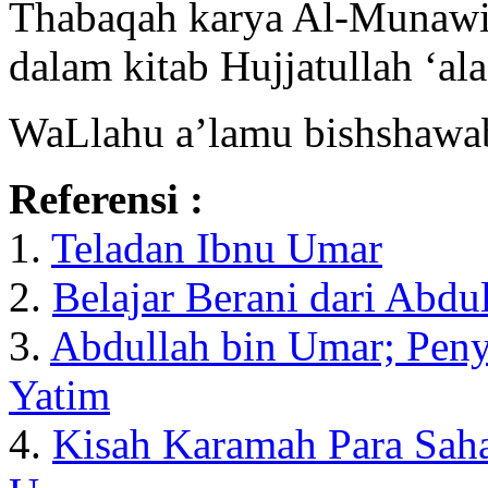
Thabaqah karya Al-Munawi 
dalam kitab Hujjatullah ‘al
WaLlahu a’lamu bishshawa
Referensi :
1.
Teladan Ibnu Umar
2.
Belajar Berani dari Abdu
3.
Abdullah bin Umar; Pen
Yatim
4.
Kisah Karamah Para Saha