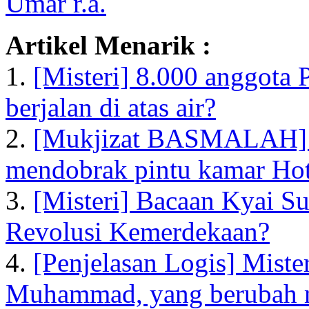
Umar r.a.
Artikel Menarik :
1.
[Misteri] 8.000 anggota 
berjalan di atas air?
2.
[Mukjizat BASMALAH]
mendobrak pintu kamar Hot
3.
[Misteri] Bacaan Kyai S
Revolusi Kemerdekaan?
4.
[Penjelasan Logis] Mist
Muhammad, yang berubah 