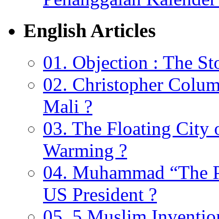
English Articles
01. Objection : The St
02. Christopher Colu
Mali ?
03. The Floating City 
Warming ?
04. Muhammad “The Pr
US President ?
05. 5 Muslim Invention