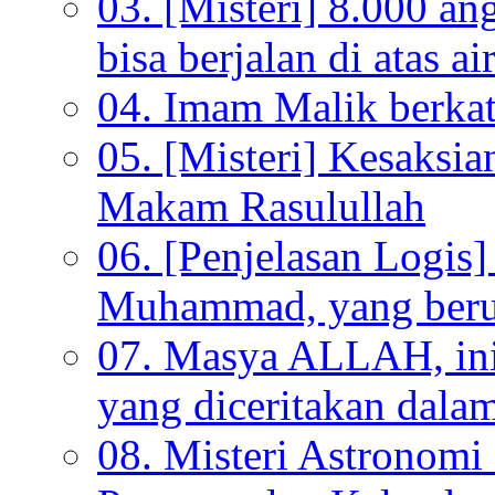
03. [Misteri] 8.000 a
bisa berjalan di atas ai
04. Imam Malik berkata
05. [Misteri] Kesaksi
Makam Rasulullah
06. [Penjelasan Logi
Muhammad, yang beru
07. Masya ALLAH, ini
yang diceritakan dala
08. Misteri Astronomi