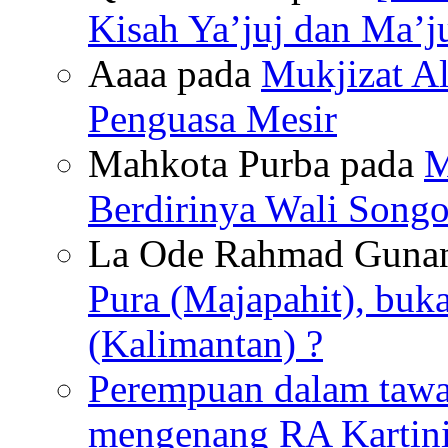
Kisah Ya’juj dan Ma’ju
Aaaa pada
Mukjizat Al
Penguasa Mesir
Mahkota Purba pada
M
Berdirinya Wali Songo
La Ode Rahmad Guna
Pura (Majapahit), buk
(Kalimantan) ?
Perempuan dalam tawan
mengenang RA Kartin