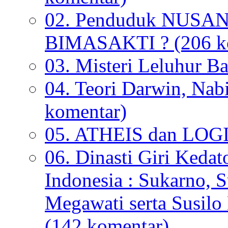
02. Penduduk NUSANT
BIMASAKTI ? (206 k
03. Misteri Leluhur B
04. Teori Darwin, Nab
komentar)
05. ATHEIS dan LOGI
06. Dinasti Giri Kedat
Indonesia : Sukarno, S
Megawati serta Susi
(142 komentar)