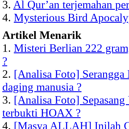
3.
Al Qur’an terjemahan per
4.
Mysterious Bird Apocal
Artikel Menarik
1.
Misteri Berlian 222 gram
?
2.
[Analisa Foto] Serangga 
daging manusia ?
3.
[Analisa Foto] Sepasan
terbukti HOAX ?
4.
[Masya ALLAH] Inilah Gu