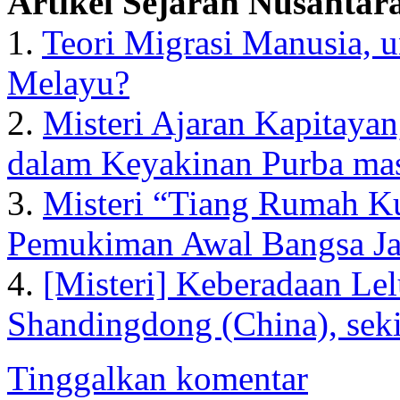
Artikel Sejarah Nusantara
1.
Teori Migrasi Manusia, 
Melayu?
2.
Misteri Ajaran Kapitaya
dalam Keyakinan Purba mas
3.
Misteri “Tiang Rumah K
Pemukiman Awal Bangsa Ja
4.
[Misteri] Keberadaan Le
Shandingdong (China), seki
Tinggalkan komentar