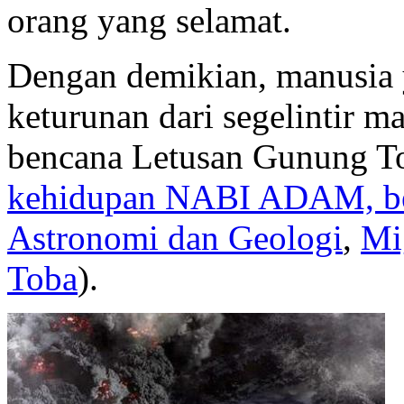
orang yang selamat.
Dengan demikian, manusia 
keturunan dari segelintir m
bencana Letusan Gunung T
kehidupan NABI ADAM, ber
Astronomi dan Geologi
,
Mi
Toba
).