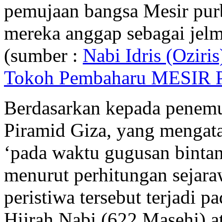
pemujaan bangsa Mesir purb
mereka anggap sebagai jel
(sumber :
Nabi Idris (Ozi
Tokoh Pembaharu MESIR
Berdasarkan kepada penemu
Piramid Giza, yang mengat
‘pada waktu gugusan bintang
menurut perhitungan sejara
peristiwa tersebut terjadi 
Hijrah Nabi (622 Masehi) at