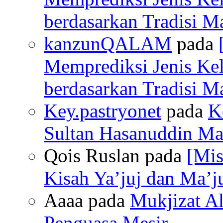
berdasarkan Tradisi M
kanzunQALAM
pada
Memprediksi Jenis Ke
berdasarkan Tradisi M
Key.pastryonet
pada
K
Sultan Hasanuddin Mak
Qois Ruslan pada
[Mis
Kisah Ya’juj dan Ma’ju
Aaaa pada
Mukjizat Al
Penguasa Mesir