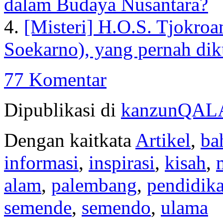
dalam Budaya Nusantara?
4.
[Misteri] H.O.S. Tjokro
Soekarno), yang pernah dik
77 Komentar
Dipublikasi di
kanzunQA
Dengan kaitkata
Artikel
,
ba
informasi
,
inspirasi
,
kisah
,
alam
,
palembang
,
pendidik
semende
,
semendo
,
ulama