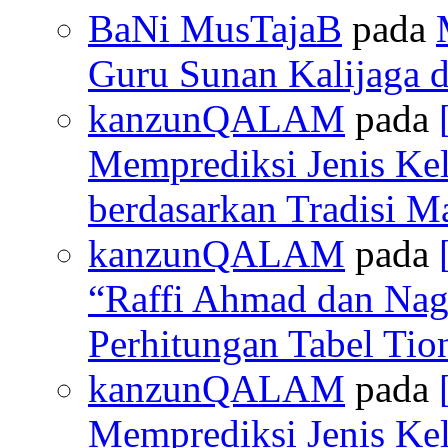
BaNi MusTajaB
pada
Guru Sunan Kalijaga d
kanzunQALAM
pada
Memprediksi Jenis Ke
berdasarkan Tradisi M
kanzunQALAM
pada
“Raffi Ahmad dan Nagi
Perhitungan Tabel Ti
kanzunQALAM
pada
Memprediksi Jenis Ke