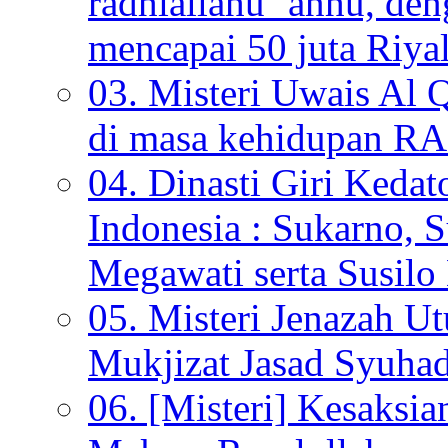
radhiallahu ‘anhu, de
mencapai 50 juta Riyal
03. Misteri Uwais Al 
di masa kehidupan
04. Dinasti Giri Kedat
Indonesia : Sukarno, S
Megawati serta Susi
05. Misteri Jenazah U
Mukjizat Jasad Syuha
06. [Misteri] Kesaksi