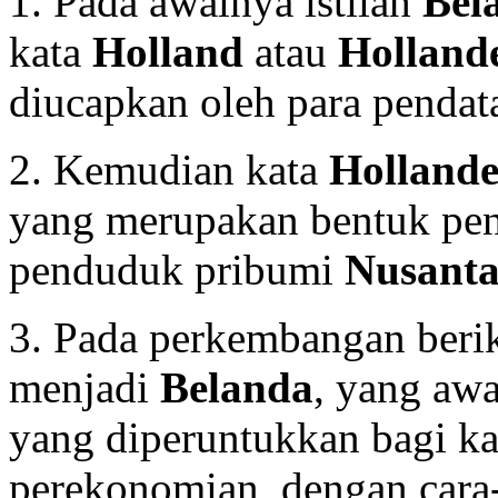
1. Pada awalnya istilah
Bel
kata
Holland
atau
Holland
diucapkan oleh para pendat
2. Kemudian kata
Hollande
yang merupakan bentuk pen
penduduk pribumi
Nusanta
3. Pada perkembangan beri
menjadi
Belanda
, yang aw
yang diperuntukkan bagi k
perekonomian, dengan cara-