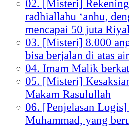
02. [Misteri] Rekenin
radhiallahu ‘anhu, de
mencapai 50 juta Riyal
03. [Misteri] 8.000 a
bisa berjalan di atas ai
04. Imam Malik berkata
05. [Misteri] Kesaksi
Makam Rasulullah
06. [Penjelasan Logi
Muhammad, yang beru