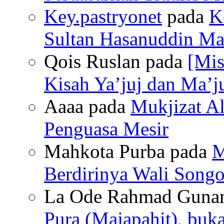
Key.pastryonet
pada
K
Sultan Hasanuddin Mak
Qois Ruslan pada
[Mis
Kisah Ya’juj dan Ma’ju
Aaaa pada
Mukjizat Al
Penguasa Mesir
Mahkota Purba pada
M
Berdirinya Wali Songo
La Ode Rahmad Guna
Pura (Majapahit), buk