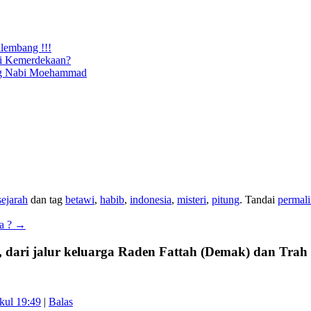
lembang !!!
si Kemerdekaan?
eng Nabi Moehammad
sejarah
dan tag
betawi
,
habib
,
indonesia
,
misteri
,
pitung
. Tandai
permal
ia ?
→
ab, dari jalur keluarga Raden Fattah (Demak) dan Trah
kul 19:49
|
Balas