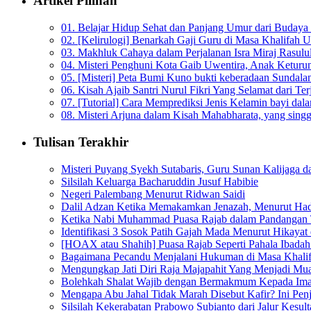
Artikel Pilihan
01. Belajar Hidup Sehat dan Panjang Umur dari Budaya
02. [Kelirulogi] Benarkah Gaji Guru di Masa Khalifah U
03. Makhluk Cahaya dalam Perjalanan Isra Miraj Rasulu
04. Misteri Penghuni Kota Gaib Uwentira, Anak Keturu
05. [Misteri] Peta Bumi Kuno bukti keberadaan Sundala
06. Kisah Ajaib Santri Nurul Fikri Yang Selamat dari T
07. [Tutorial] Cara Memprediksi Jenis Kelamin bayi d
08. Misteri Arjuna dalam Kisah Mahabharata, yang singga
Tulisan Terakhir
Misteri Puyang Syekh Sutabaris, Guru Sunan Kalijaga d
Silsilah Keluarga Bacharuddin Jusuf Habibie
Negeri Palembang Menurut Ridwan Saidi
Dalil Adzan Ketika Memakamkan Jenazah, Menurut Had
Ketika Nabi Muhammad Puasa Rajab dalam Pandangan
Identifikasi 3 Sosok Patih Gajah Mada Menurut Hikaya
[HOAX atau Shahih] Puasa Rajab Seperti Pahala Ibadah
Bagaimana Pecandu Menjalani Hukuman di Masa Khali
Mengungkap Jati Diri Raja Majapahit Yang Menjadi Mua
Bolehkah Shalat Wajib dengan Bermakmum Kepada Ima
Mengapa Abu Jahal Tidak Marah Disebut Kafir? Ini Pen
Silsilah Kekerabatan Prabowo Subianto dari Jalur Kesu