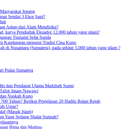
 Masyarakat Jepang
mar Senilai 3 Ekor Sapi?
llah
nan Adam dari Alam Metafisika?
nd, karya Penduduk Ekuador 12.000 tahun yang silam?
erjangan Tsunami Selat Sunda
alam Kandungan menurut Tradisi Cina Kuno
h di Nusantara (Sumatera), pada sekitar 5.000 tahun yang silam ?
ari Pulau Sumatera
its dan Pendapat Ulama Madzhab Sunni
 Tafsir Imam Nawawi
t dan Naskah Kuno
 700 Tahun? Berikut Penjelasan 20 Hadits Bulan Rajab
fah Umar?
laf (Masuk Islam)
m Yang Sedang Shalat Sunnah?
jelasannya
ltanan Bima dan Madura