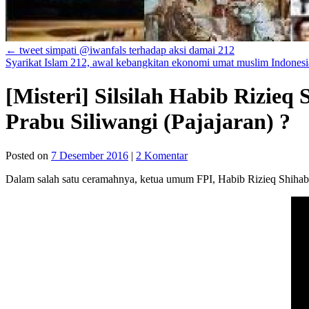
←
tweet simpati @iwanfals terhadap aksi damai 212
Syarikat Islam 212, awal kebangkitan ekonomi umat muslim Indones
[Misteri] Silsilah Habib Rizieq
Prabu Siliwangi (Pajajaran) ?
Posted on
7 Desember 2016
|
2 Komentar
Dalam salah satu ceramahnya, ketua umum FPI, Habib Rizieq Shihab