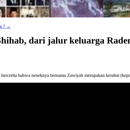
ia ?
→
 Shihab, dari jalur keluarga Ra
 bercerita bahwa neneknya bernama Zawiyah merupakan kerabat (kepo