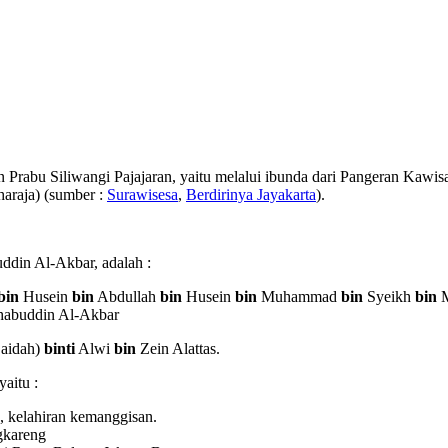
rabu Siliwangi Pajajaran, yaitu melalui ibunda dari Pangeran Kawisa
araja) (sumber :
Surawisesa
,
Berdirinya Jayakarta
).
din Al-Akbar, adalah :
bin
Husein
bin
Abdullah
bin
Husein
bin
Muhammad
bin
Syeikh
bin
M
abuddin Al-Akbar
Saidah)
binti
Alwi
bin
Zein Alattas.
yaitu :
, kelahiran kemanggisan.
gkareng