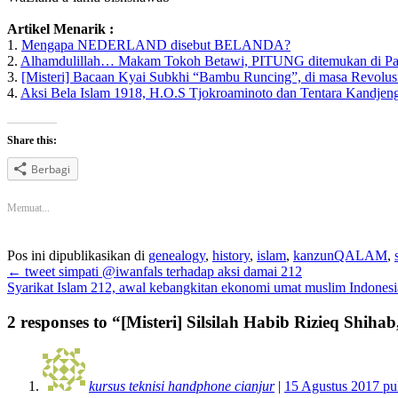
Artikel Menarik :
1.
Mengapa NEDERLAND disebut BELANDA?
2.
Alhamdulillah… Makam Tokoh Betawi, PITUNG ditemukan di Pa
3.
[Misteri] Bacaan Kyai Subkhi “Bambu Runcing”, di masa Revolu
4.
Aksi Bela Islam 1918, H.O.S Tjokroaminoto dan Tentara Kandj
Share this:
Berbagi
Memuat...
Pos ini dipublikasikan di
genealogy
,
history
,
islam
,
kanzunQALAM
,
←
tweet simpati @iwanfals terhadap aksi damai 212
Syarikat Islam 212, awal kebangkitan ekonomi umat muslim Indones
2 responses to “
[Misteri] Silsilah Habib Rizieq Shih
kursus teknisi handphone cianjur
|
15 Agustus 2017 pu