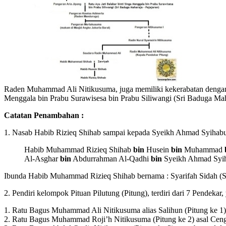
Raden Muhammad Ali Nitikusuma, juga memiliki kekerabatan dengan P
Menggala bin Prabu Surawisesa bin Prabu Siliwangi (Sri Baduga Mah
Catatan Penambahan :
1. Nasab Habib Rizieq Shihab sampai kepada Syeikh Ahmad Syihabud
Habib Muhammad Rizieq Shihab
bin
Husein
bin
Muhammad
Al-Asghar
bin
Abdurrahman Al-Qadhi
bin
Syeikh Ahmad Syih
Ibunda Habib Muhammad Rizieq Shihab bernama : Syarifah Sidah (
2. Pendiri kelompok Pituan Pilutung (Pitung), terdiri dari 7 Pendekar, 
1. Ratu Bagus Muhammad Ali Nitikusuma alias Salihun (Pitung ke 1)
2. Ratu Bagus Muhammad Roji’h Nitikusuma (Pitung ke 2) asal Cen