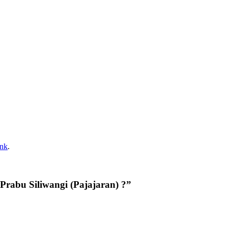
ink
.
 Prabu Siliwangi (Pajajaran) ?
”