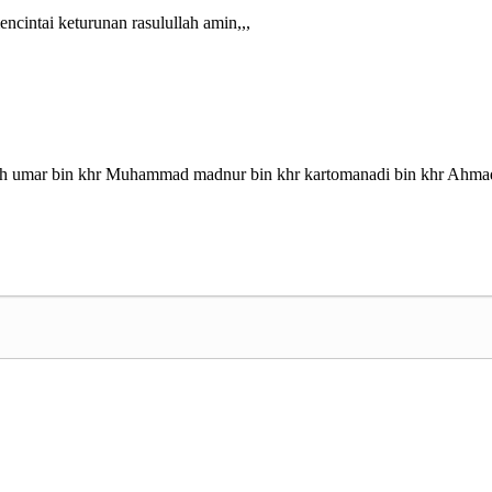
cintai keturunan rasulullah amin,,,
lloh umar bin khr Muhammad madnur bin khr kartomanadi bin khr Ahma