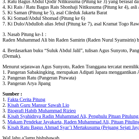
3. Ratu Bagus Abdul Qodir Nitikusuma (Pitung ke 3) yang berasal da
4. Ki Rais / Ratu Bagus Rais Shonhaji Nitikusuma (Pitung ke 4), asli
5. Ki Saman (Pitung ke 5), asal Cileduk Jakarta Barat
6. Ki Somad/Abdul Shomad (Pitung ke 6)
7. Ki Dulo/Abdulloh alias Jebul (Pitung ke 7), asal Kramat Togo Raw
3. Nasab Pitung ke-1 :
Raden Muhammad Ali bin Raden Samirin (Raden Nurul Syamsirin) bi
4. Berdasarkan buku “Suluk Abdul Jalil”, tulisan Agus Sunyoto, Pa
(Demak).
Menurut sejarawan Agus Sunyoto, Raden Tranggana tercatat memiliki 
1. Pangeran Sabakingking, merupakan Adipati Japara menggantikan 
2. Pangeran Ratu (Pangeran Prawata)
3. Pangeran Arya Jipang
Sumber :
1.
Fakta Cerita Pitung
2.
Kisah Guru Mansur Sawah Lio
3.
Biografi Habib Muhammad Rizieq
4.
Kisah Syahidnya Radin Muhammad Ali, Penghulu Pituan Pitulung 
5.
Makam Pendekar Jayakarta, Raden Muhammad Ali, Pituan Pituling
6.
Kisah Ratu Bagus Ahmad Syar’i Mertakusuma (Pejuang Sejati Jaya
WaLlahu a’lamu bishshawab