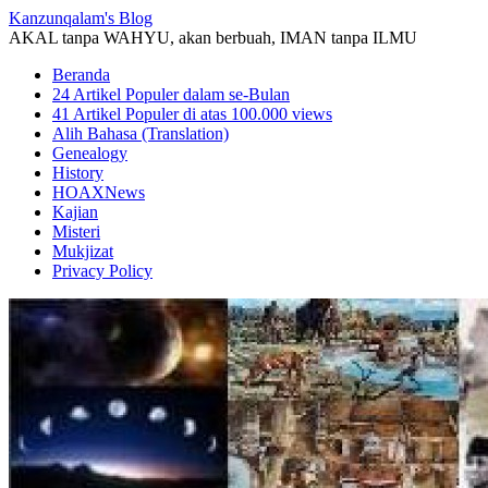
Kanzunqalam's Blog
AKAL tanpa WAHYU, akan berbuah, IMAN tanpa ILMU
Beranda
24 Artikel Populer dalam se-Bulan
41 Artikel Populer di atas 100.000 views
Alih Bahasa (Translation)
Genealogy
History
HOAXNews
Kajian
Misteri
Mukjizat
Privacy Policy